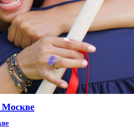
в Москве
кве